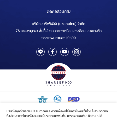
ติดต่อสอบถาม
บริษัท ชารีฟ1400 (ประเทศไทย) จำกัด
78 อาคารมุกดา ชั้นที่ 2 ถนนสาทรเหนือ แขวงสีลม เขตบางรัก
กรุงเทพมหานคร 10500
บริษัทใช้คุกกี้เพื่อเพิ่มประสบการณ์และความพึงพอใจในการใช้งานเว็บไซต์ ให้สามารถเข้า
ใบอนุญาตเป็นผู้ประกอบกิจการรับจัดบริการขนส่งในกิจการฮัจย์เลขที่ 1/2568
ถึงง่าย สะดวกในการใช้งาน และมีประสิทธิภาพยิ่งขึ้น การกด “ยอมรับ” ถือว่าคุณได้