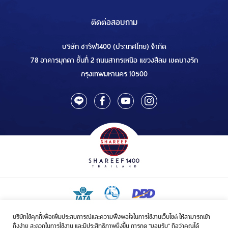
ติดต่อสอบถาม
บริษัท ชารีฟ1400 (ประเทศไทย) จำกัด
78 อาคารมุกดา ชั้นที่ 2 ถนนสาทรเหนือ แขวงสีลม เขตบางรัก
กรุงเทพมหานคร 10500
บริษัทใช้คุกกี้เพื่อเพิ่มประสบการณ์และความพึงพอใจในการใช้งานเว็บไซต์ ให้สามารถเข้า
ใบอนุญาตเป็นผู้ประกอบกิจการรับจัดบริการขนส่งในกิจการฮัจย์เลขที่ 1/2568
ถึงง่าย สะดวกในการใช้งาน และมีประสิทธิภาพยิ่งขึ้น การกด “ยอมรับ” ถือว่าคุณได้