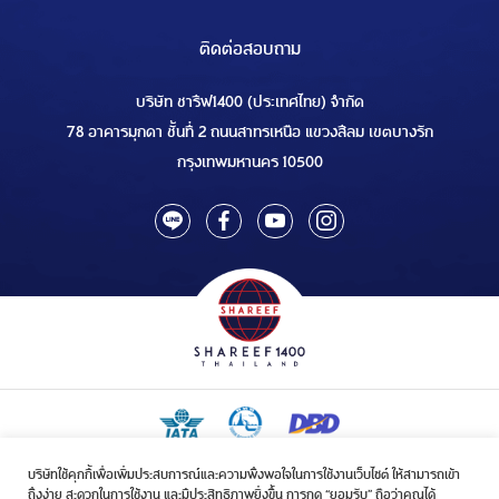
ติดต่อสอบถาม
บริษัท ชารีฟ1400 (ประเทศไทย) จำกัด
78 อาคารมุกดา ชั้นที่ 2 ถนนสาทรเหนือ แขวงสีลม เขตบางรัก
กรุงเทพมหานคร 10500
บริษัทใช้คุกกี้เพื่อเพิ่มประสบการณ์และความพึงพอใจในการใช้งานเว็บไซต์ ให้สามารถเข้า
ใบอนุญาตเป็นผู้ประกอบกิจการรับจัดบริการขนส่งในกิจการฮัจย์เลขที่ 1/2568
ถึงง่าย สะดวกในการใช้งาน และมีประสิทธิภาพยิ่งขึ้น การกด “ยอมรับ” ถือว่าคุณได้