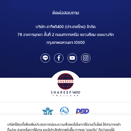
ติดต่อสอบถาม
บริษัท ชารีฟ1400 (ประเทศไทย) จำกัด
78 อาคารมุกดา ชั้นที่ 2 ถนนสาทรเหนือ แขวงสีลม เขตบางรัก
กรุงเทพมหานคร 10500
บริษัทใช้คุกกี้เพื่อเพิ่มประสบการณ์และความพึงพอใจในการใช้งานเว็บไซต์ ให้สามารถเข้า
ใบอนุญาตเป็นผู้ประกอบกิจการรับจัดบริการขนส่งในกิจการฮัจย์เลขที่ 1/2568
ถึงง่าย สะดวกในการใช้งาน และมีประสิทธิภาพยิ่งขึ้น การกด “ยอมรับ” ถือว่าคุณได้