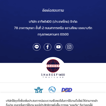
ติดต่อสอบถาม
บริษัท ชารีฟ1400 (ประเทศไทย) จำกัด
78 อาคารมุกดา ชั้นที่ 2 ถนนสาทรเหนือ แขวงสีลม เขตบางรัก
กรุงเทพมหานคร 10500
บริษัทใช้คุกกี้เพื่อเพิ่มประสบการณ์และความพึงพอใจในการใช้งานเว็บไซต์ ให้สามารถเข้า
ใบอนุญาตเป็นผู้ประกอบกิจการรับจัดบริการขนส่งในกิจการฮัจย์เลขที่ 1/2568
ถึงง่าย สะดวกในการใช้งาน และมีประสิทธิภาพยิ่งขึ้น การกด “ยอมรับ” ถือว่าคุณได้