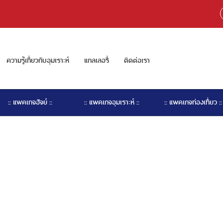
ความรู้เกี่ยวกับอุมเราะห์
แกลเลอรี่
ติดต่อเรา
:: แพคเกจฮัจย์ ::
:: แพคเกจอุมเราะห์ ::
:: แพคเกจท่องเที่ยว ::