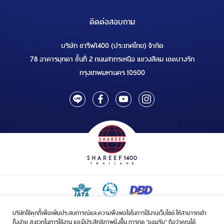
ติดต่อสอบถาม
บริษัท ชารีฟ1400 (ประเทศไทย) จำกัด
78 อาคารมุกดา ชั้นที่ 2 ถนนสาทรเหนือ แขวงสีลม เขตบางรัก
กรุงเทพมหานคร 10500
บริษัทใช้คุกกี้เพื่อเพิ่มประสบการณ์และความพึงพอใจในการใช้งานเว็บไซต์ ให้สามารถเข้า
ใบอนุญาตเป็นผู้ประกอบกิจการรับจัดบริการขนส่งในกิจการฮัจย์เลขที่ 1/2568
ถึงง่าย สะดวกในการใช้งาน และมีประสิทธิภาพยิ่งขึ้น การกด “ยอมรับ” ถือว่าคุณได้