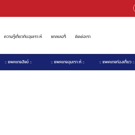
ความรู้เกี่ยวกับอุมเราะห์
แกลเลอรี่
ติดต่อเรา
:: แพคเกจฮัจย์ ::
:: แพคเกจอุมเราะห์ ::
:: แพคเกจท่องเที่ยว ::