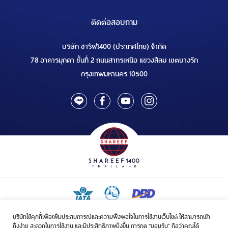
ติดต่อสอบถาม
บริษัท ชารีฟ1400 (ประเทศไทย) จำกัด
78 อาคารมุกดา ชั้นที่ 2 ถนนสาทรเหนือ แขวงสีลม เขตบางรัก
กรุงเทพมหานคร 10500
บริษัทใช้คุกกี้เพื่อเพิ่มประสบการณ์และความพึงพอใจในการใช้งานเว็บไซต์ ให้สามารถเข้า
ใบอนุญาตเป็นผู้ประกอบกิจการรับจัดบริการขนส่งในกิจการฮัจย์เลขที่ 1/2568
ถึงง่าย สะดวกในการใช้งาน และมีประสิทธิภาพยิ่งขึ้น การกด “ยอมรับ” ถือว่าคุณได้