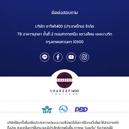
ติดต่อสอบถาม
บริษัท ชารีฟ1400 (ประเทศไทย) จำกัด
78 อาคารมุกดา ชั้นที่ 2 ถนนสาทรเหนือ แขวงสีลม เขตบางรัก
กรุงเทพมหานคร 10500
บริษัทใช้คุกกี้เพื่อเพิ่มประสบการณ์และความพึงพอใจในการใช้งานเว็บไซต์ ให้สามารถเข้า
ใบอนุญาตเป็นผู้ประกอบกิจการรับจัดบริการขนส่งในกิจการฮัจย์เลขที่ 1/2568
ถึงง่าย สะดวกในการใช้งาน และมีประสิทธิภาพยิ่งขึ้น การกด “ยอมรับ” ถือว่าคุณได้