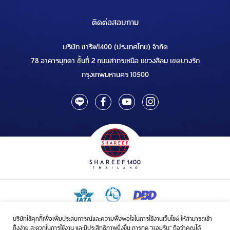
ติดต่อสอบถาม
บริษัท ชารีฟ1400 (ประเทศไทย) จำกัด
78 อาคารมุกดา ชั้นที่ 2 ถนนสาทรเหนือ แขวงสีลม เขตบางรัก
กรุงเทพมหานคร 10500
บริษัทใช้คุกกี้เพื่อเพิ่มประสบการณ์และความพึงพอใจในการใช้งานเว็บไซต์ ให้สามารถเข้า
ใบอนุญาตเป็นผู้ประกอบกิจการรับจัดบริการขนส่งในกิจการฮัจย์เลขที่ 1/2568
ถึงง่าย สะดวกในการใช้งาน และมีประสิทธิภาพยิ่งขึ้น การกด “ยอมรับ” ถือว่าคุณได้