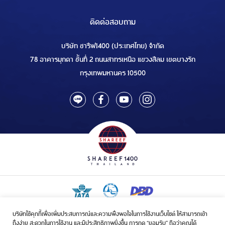
ติดต่อสอบถาม
บริษัท ชารีฟ1400 (ประเทศไทย) จำกัด
78 อาคารมุกดา ชั้นที่ 2 ถนนสาทรเหนือ แขวงสีลม เขตบางรัก
กรุงเทพมหานคร 10500
บริษัทใช้คุกกี้เพื่อเพิ่มประสบการณ์และความพึงพอใจในการใช้งานเว็บไซต์ ให้สามารถเข้า
ใบอนุญาตเป็นผู้ประกอบกิจการรับจัดบริการขนส่งในกิจการฮัจย์เลขที่ 1/2568
ถึงง่าย สะดวกในการใช้งาน และมีประสิทธิภาพยิ่งขึ้น การกด “ยอมรับ” ถือว่าคุณได้