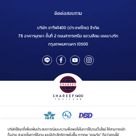
ติดต่อสอบถาม
บริษัท ชารีฟ1400 (ประเทศไทย) จำกัด
78 อาคารมุกดา ชั้นที่ 2 ถนนสาทรเหนือ แขวงสีลม เขตบางรัก
กรุงเทพมหานคร 10500
บริษัทใช้คุกกี้เพื่อเพิ่มประสบการณ์และความพึงพอใจในการใช้งานเว็บไซต์ ให้สามารถเข้า
ใบอนุญาตเป็นผู้ประกอบกิจการรับจัดบริการขนส่งในกิจการฮัจย์เลขที่ 1/2568
ถึงง่าย สะดวกในการใช้งาน และมีประสิทธิภาพยิ่งขึ้น การกด “ยอมรับ” ถือว่าคุณได้